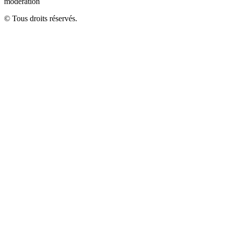
modération
© Tous droits réservés.
Close
this
module
La Nuit des Étoiles à
Beaune
Venez célébrer la Nuit des Étoiles à la Cité !
🍷