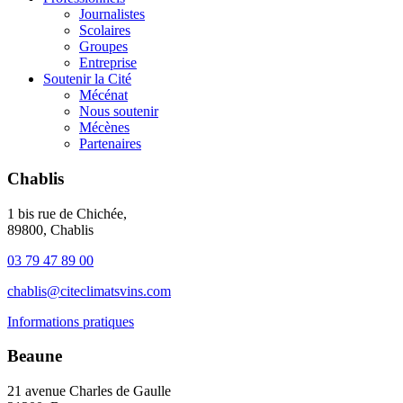
Journalistes
Scolaires
Groupes
Entreprise
Soutenir la Cité
Mécénat
Nous soutenir
Mécènes
Partenaires
Chablis
1 bis rue de Chichée,
89800, Chablis
03 79 47 89 00
chablis@citeclimatsvins.com
Informations pratiques
Beaune
21 avenue Charles de Gaulle