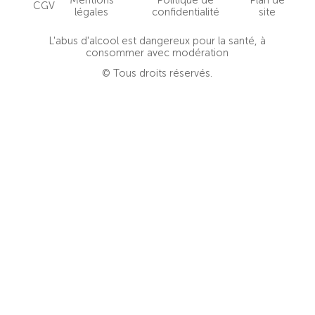
CGV
légales
confidentialité
site
L'abus d'alcool est dangereux pour la santé, à
consommer avec modération
© Tous droits réservés.
Clo
this
mod
La Nuit des Étoiles à