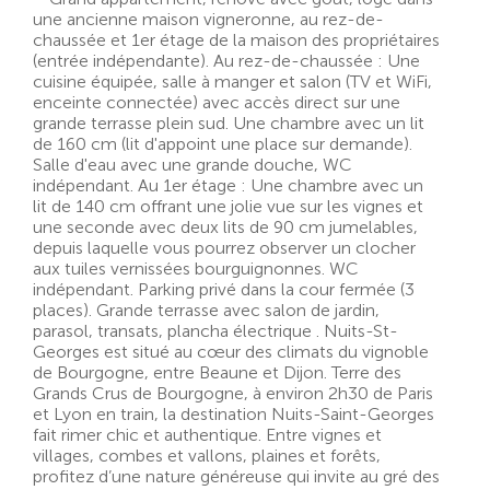
une ancienne maison vigneronne, au rez-de-
chaussée et 1er étage de la maison des propriétaires
(entrée indépendante). Au rez-de-chaussée : Une
cuisine équipée, salle à manger et salon (TV et WiFi,
enceinte connectée) avec accès direct sur une
grande terrasse plein sud. Une chambre avec un lit
de 160 cm (lit d'appoint une place sur demande).
Salle d'eau avec une grande douche, WC
indépendant. Au 1er étage : Une chambre avec un
lit de 140 cm offrant une jolie vue sur les vignes et
une seconde avec deux lits de 90 cm jumelables,
depuis laquelle vous pourrez observer un clocher
aux tuiles vernissées bourguignonnes. WC
indépendant. Parking privé dans la cour fermée (3
places). Grande terrasse avec salon de jardin,
parasol, transats, plancha électrique . Nuits-St-
Georges est situé au cœur des climats du vignoble
de Bourgogne, entre Beaune et Dijon. Terre des
Grands Crus de Bourgogne, à environ 2h30 de Paris
et Lyon en train, la destination Nuits-Saint-Georges
fait rimer chic et authentique. Entre vignes et
villages, combes et vallons, plaines et forêts,
profitez d’une nature généreuse qui invite au gré des