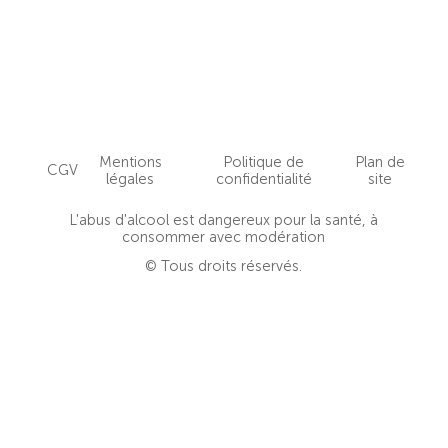
Mentions
Politique de
Plan de
CGV
légales
confidentialité
site
L'abus d'alcool est dangereux pour la santé, à
consommer avec modération
© Tous droits réservés.
Clo
this
mod