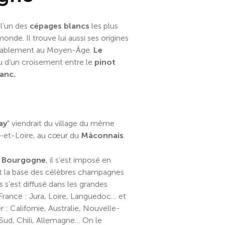
 l’un des
cépages blancs
les plus
de. Il trouve lui aussi ses origines
bablement au Moyen-Âge.
Le
u d’un croisement entre le
pinot
anc.
ay
" viendrait du village du même
-et-Loire, au cœur du
Mâconnais
.
n
Bourgogne
, il s’est imposé en
t la base des célèbres champagnes
s s’est diffusé dans les grandes
 France : Jura, Loire, Languedoc… et
 : Californie, Australie, Nouvelle-
 Sud, Chili, Allemagne… On le