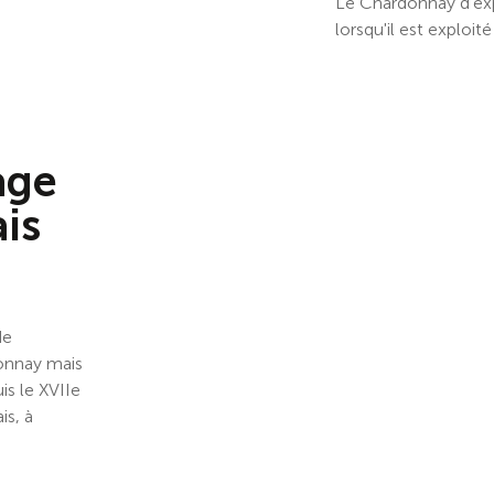
Le Chardonnay d'exp
lorsqu'il est exploit
age
is
de
donnay mais
is le XVIIe
is, à