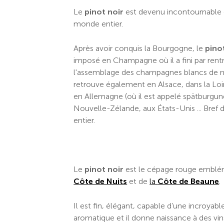
Le
pinot noir
est devenu incontournable 
monde entier.
Après avoir conquis la Bourgogne, le
pino
imposé en Champagne où il a fini par rent
l'assemblage des champagnes blancs de no
retrouve également en Alsace, dans la Loi
en Allemagne (où il est appelé spätburgun
Nouvelle-Zélande, aux États-Unis ... Bref
entier.
Le
pinot noir
est le cépage rouge emblé
Côte de Nuits
et de
la
Côte de Beaune
.
Il est fin, élégant, capable d’une incroyab
aromatique et il donne naissance à des vin