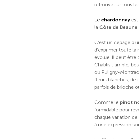
retrouve sur tous le
Le
chardonnay
est
la
Côte de Beaune
C’est un cépage d’u
d’exprimer toute la r
évolue. Il peut être
Chablis ; ample, b
ou Puligny-Montrac
fleurs blanches, de f
parfois de brioche o
Comme le
pinot n
formidable pour révé
chaque variation de
à une expression un