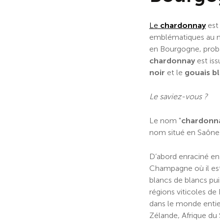
Le
chardonnay
est
emblématiques au mon
en Bourgogne, pro
chardonnay
est iss
noir
et le
gouais bl
Le saviez-vous ?
Le nom "
chardonn
nom situé en Saône
D’abord enraciné e
Champagne où il es
blancs de blancs pui
régions viticoles de
dans le monde entier
Zélande, Afrique du