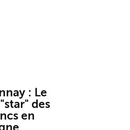
nay : Le
"star" des
ancs en
gne