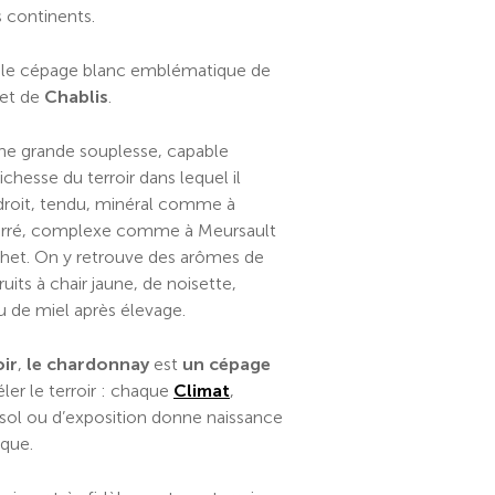
s continents.
 le cépage blanc emblématique de
et de
Chablis
.
ne grande souplesse, capable
ichesse du terroir dans lequel il
 droit, tendu, minéral comme à
eurré, complexe comme à Meursault
het. On y retrouve des arômes de
ruits à chair jaune, de noisette,
u de miel après élevage.
oir
,
le chardonnay
est
un cépage
ler le terroir : chaque
Climat
,
 sol ou d’exposition donne naissance
ique.