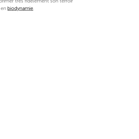
rimer très fidèlement son terroir
é en
biodynamie
.