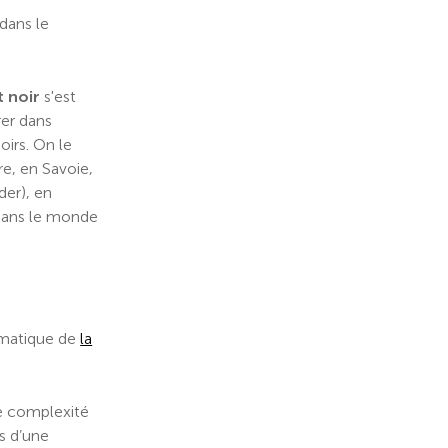
dans le
t noir
s'est
rer dans
irs. On le
re, en Savoie,
der), en
 dans le monde
matique de
la
le complexité
s d’une