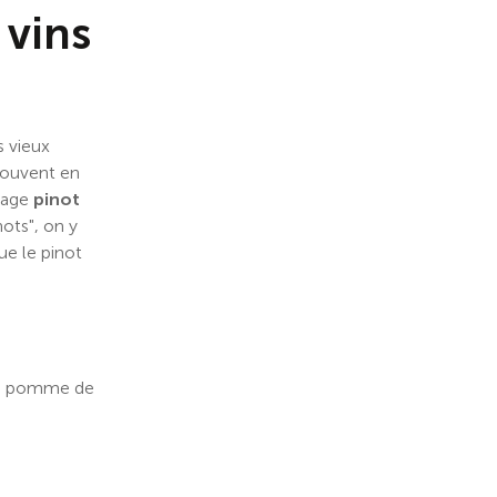
 vins
s vieux
trouvent en
page
pinot
nots", on y
que le pinot
ite pomme de