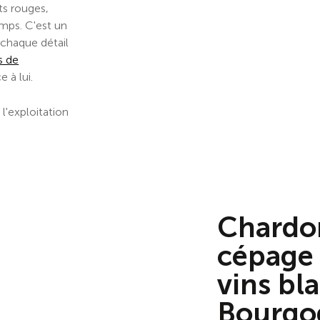
ts rouges,
emps. C'est un
 chaque détail
s de
 à lui.
 l'exploitation
Chardon
cépage 
vins bl
Bourgo