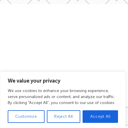
We value your privacy
Mentions
Politique de
Plan de
We use cookies to enhance your browsing experience,
CGV
légales
confidentialité
site
serve personalized ads or content, and analyze our traffic.
By clicking "Accept All", you consent to our use of cookies.
L'abus d'alcool est dangereux pour la santé, à
consommer avec modération
Customize
Reject All
Accept All
© Tous droits réservés.