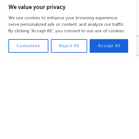
We value your privacy
We use cookies to enhance your browsing experience,
serve personalized ads or content, and analyze our traffic.
By clicking "Accept All", you consent to our use of cookies.
Customize
Reject All
Accept All
Le Ponti'Bar
Niché dans la partie historique de la Cité, le Ponti'Bar
dispose de deux espaces de caractère de 25m² chacun,
aux murs de pierres et aux voûtes monastiques donnant