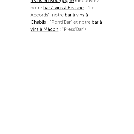
à vins en Bourgogne
(découvrez
notre
bar à vins à Beaune
: "Les
Accords", notre
bar à vins à
Chablis
: "Ponti'Bar" et notre
bar à
vins à Mâcon
: "Press'Bar")