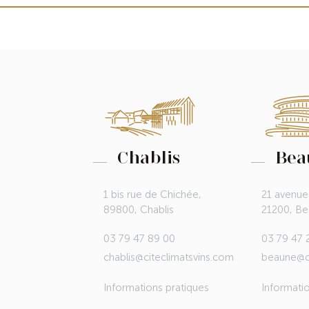
Chablis
Bea
1 bis rue de Chichée,
21 avenue
89800, Chablis
21200, B
03 79 47 89 00
03 79 47 
chablis@citeclimatsvins.com
beaune@ci
Informations pratiques
Informati