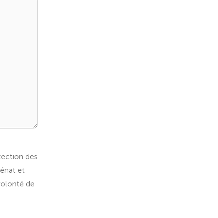
otection des
cénat et
volonté de