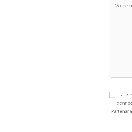
J'acc
données
Partenari