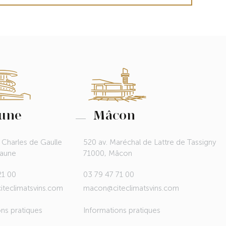
une
Mâcon
 Charles de Gaulle
520 av. Maréchal de Lattre de Tassigny
eaune
71000, Mâcon
21 00
03 79 47 71 00
teclimatsvins.com
macon@citeclimatsvins.com
ons pratiques
Informations pratiques