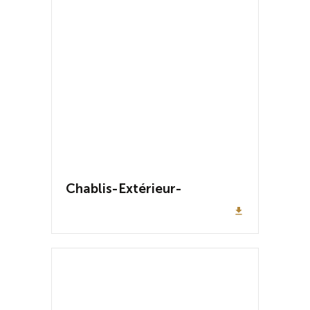
Chablis-Extérieur-
file_download