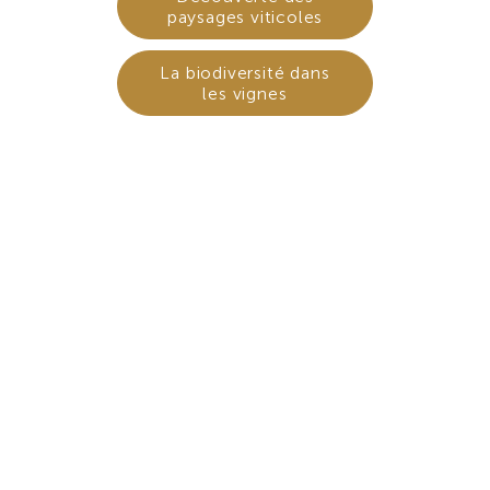
paysages viticoles
La biodiversité dans
les vignes