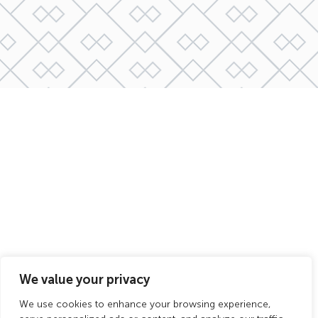
We value your privacy
Mentions
Politique de
Plan de
We use cookies to enhance your browsing experience,
CGV
légales
confidentialité
site